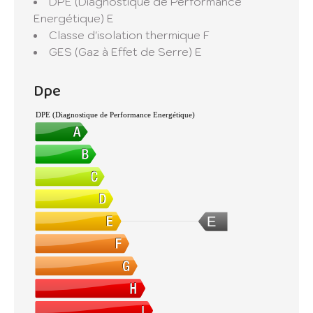
DPE (Diagnostique de Performance
Energétique)
E
N'hésitez pas à nous contacter si vous avez
Classe d'isolation thermique
F
un bien pour la vente ou la location.
GES (Gaz à Effet de Serre)
E
Estimation gratuite voir conditions en
agence.
Dpe
Nous pouvons vous aider pour l'obtention de
votre crédit, ainsi que pour toutes
DPE (Diagnostique de Performance Energétique)
assurances.
E