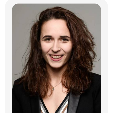
Au rez-de-chaussée:
Entrée donnant sur le salon le tout avec
environs +-27m2, cuisine complètement
équipée lumineuse (18m2) avec espace
repas, baie vitrée, donnant sur la terrasse
ainsi que sur le jardin exposé plein sud.
Le 1er étage:
Se compose d'un palier de +-12 m2 qui
dessert une chambre de 18 m², un bureau de
5m2, une salle de bain avec baignoire, double
lavabo, une douche et WC (10.75m2).
Au 2e étage:
Palier desservant toutes les pièces ou se
trouve une chambre (18m2), une 2ème
chambre de 10.60m2, ainsi qu'une salle de
douche neuve (7m2)