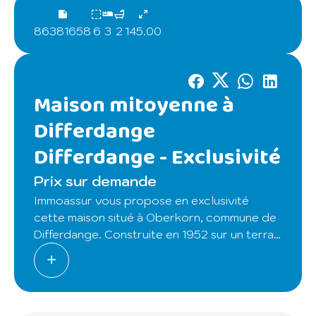
86381658
6
3
2
145.00
Maison mitoyenne à
Differdange
Differdange -
Exclusivité
Prix sur demande
Immoassur vous propose en exclusivité
cette maison situé à Oberkorn, commune de
Differdange. Construite en 1952 sur un terrain
de 3.20ares, avec une surface habitable
d'environs 145 m²,
Elle se compose comme suit :