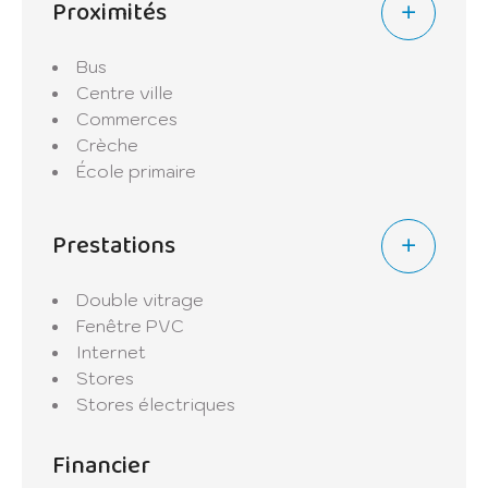
Proximités
immobilier et assurances.
Contactez-nous dès aujourd'hui pour
organiser une visite ou pour toute
Bus
information complémentaire.
Centre ville
Commerces
Crèche
École primaire
Prestations
Double vitrage
Fenêtre PVC
Internet
Stores
Stores électriques
Financier