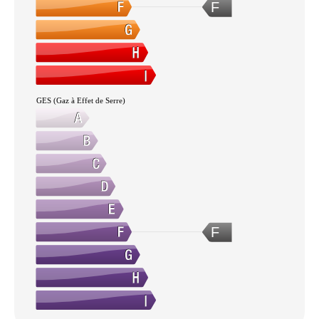
F
GES (Gaz à Effet de Serre)
F