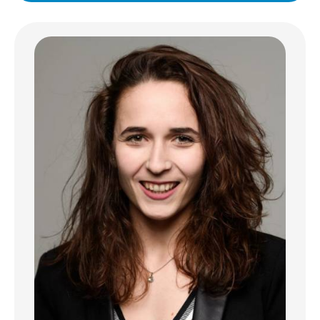
sur un salon lumineux ouvert sur la cuisine
équipée, une chambre à coucher (14m2) et
une salle de douche.
Comprend également une buanderie
commune et une cave privative.
Remarque :
- Chaudière à gaz neuve 2022
- Passeport énergétique F-G.
Stationnement :
- Parking public juste en face de la
résidence.
Situation tranquille et à proximité de toutes
commodités, transports publics, école, parc
pour enfants, à côté de l'embranchement