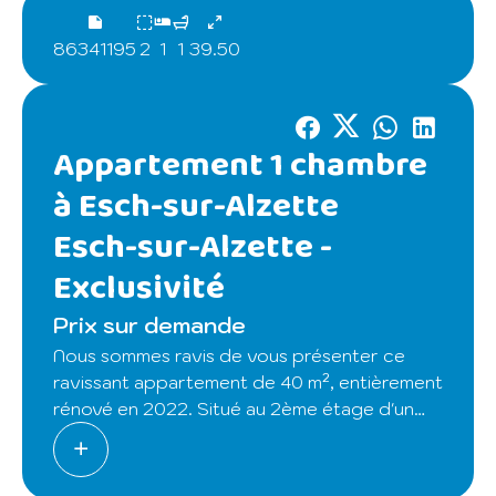
86341195
2
1
1
39.50
Appartement 1 chambre
à Esch-sur-Alzette
Esch-sur-Alzette -
Exclusivité
Prix sur demande
Nous sommes ravis de vous présenter ce
ravissant appartement de 40 m², entièrement
rénové en 2022. Situé au 2ème étage d'un
immeuble de 3 étages sans ascenseur,
construit en 1976.
Il se compose comme suit : entrée donnant